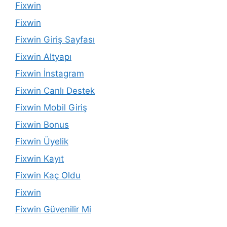
Fixwin
Fixwin
Fixwin Giriş Sayfası
Fixwin Altyapı
Fixwin İnstagram
Fixwin Canlı Destek
Fixwin Mobil Giriş
Fixwin Bonus
Fixwin Üyelik
Fixwin Kayıt
Fixwin Kaç Oldu
Fixwin
Fixwin Güvenilir Mi