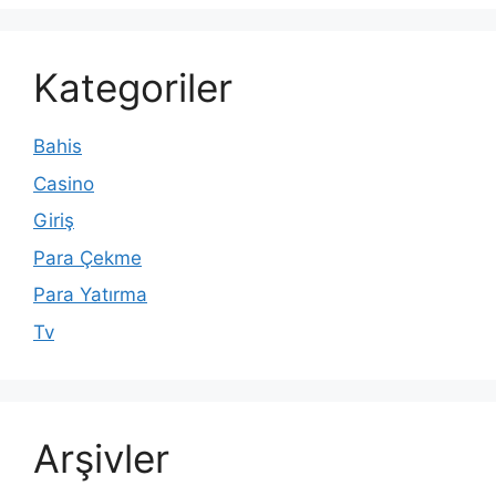
Kategoriler
Bahis
Casino
Giriş
Para Çekme
Para Yatırma
Tv
Arşivler