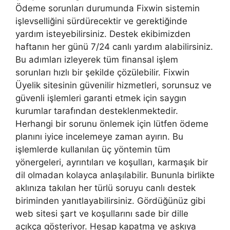
Ödeme sorunları durumunda Fixwin sistemin
işlevselliğini sürdürecektir ve gerektiğinde
yardım isteyebilirsiniz. Destek ekibimizden
haftanın her günü 7/24 canlı yardım alabilirsiniz.
Bu adımları izleyerek tüm finansal işlem
sorunları hızlı bir şekilde çözülebilir. Fixwin
Üyelik sitesinin güvenilir hizmetleri, sorunsuz ve
güvenli işlemleri garanti etmek için saygın
kurumlar tarafından desteklenmektedir.
Herhangi bir sorunu önlemek için lütfen ödeme
planını iyice incelemeye zaman ayırın. Bu
işlemlerde kullanılan üç yöntemin tüm
yönergeleri, ayrıntıları ve koşulları, karmaşık bir
dil olmadan kolayca anlaşılabilir. Bununla birlikte
aklınıza takılan her türlü soruyu canlı destek
biriminden yanıtlayabilirsiniz. Gördüğünüz gibi
web sitesi şart ve koşullarını sade bir dille
açıkça gösteriyor. Hesap kapatma ve askıya