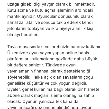
uzağa gidebildiği yaygın olarak bilinmektedir.
Kutu açma ve kutu açma işleminin ardındaki
mantık aynıdır. Oyuncular dönüşümlü olarak
sanal zar atar ve sonucu takip ederek kendi
jetonlarını toplayan ve ikramiyeyi alan ilk kişi
olmayı hedefler.
Tavla masasındaki cesaretinizle paranız katlanır.
Ülkemizde oyun yayını yapan online bahis
platformları kullanıcıların gözünde daha büyük
bir değere sahiptir. Türkiye’de oyun
yayınlamanın finansal olarak desteklendiği
söylenebilir. Halka açık olan savaşların çoğu
genellikle küçüktür ve çok yoğun değildir.
Üyeler, genel kullanıma bağlı olarak bir hizmete
abone olarak maçları izleme olanağına sahip
olacak. Oyunun yalnızca tek kanalda
yayınlanacağı göz önüne alındığında, uygun