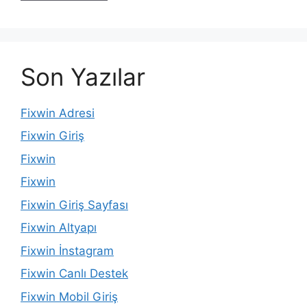
Son Yazılar
Fixwin Adresi
Fixwin Giriş
Fixwin
Fixwin
Fixwin Giriş Sayfası
Fixwin Altyapı
Fixwin İnstagram
Fixwin Canlı Destek
Fixwin Mobil Giriş