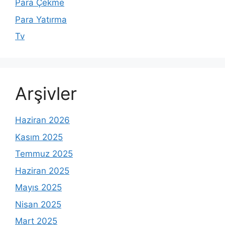
Para Çekme
Para Yatırma
Tv
Arşivler
Haziran 2026
Kasım 2025
Temmuz 2025
Haziran 2025
Mayıs 2025
Nisan 2025
Mart 2025