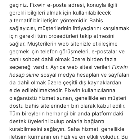
geçiniz. Fixwin e-posta adresi, konuyla ilgili
gerekli bilgileri almak için kullanılabilecek
alternatif bir iletişim yöntemidir. Bahis
sağlayıcısı, müşterilerinin ihtiyaçlarını karşılamak
için gerekli tüm prosedürleri takip etmesini
sağlar. Müşterilerin web sitenizle etkileşime
geçmek için telefon görüşmeleri, e-postalar ve
canlı sohbet dahil olmak üzere birden fazla
seçeneği vardır. Ayrıca web sitesi verileri
Fixwin
hesap silme
sosyal medya hesapları ve sayfaları
da dahil olmak üzere çeşitli dış kaynaklardan
elde edilebilmektedir. Fixwin kullanıcılarına
olağanüstü hizmet sunan, genellikle en müşteri
dostu bahis sitelerinden biri olarak kabul edilir.
Tüm bireylerin herhangi bir anda platformdaki
destek üyelerini bulup onlarla bağlantı
kurabilmesini sağlayın. Saha hizmeti genellikle
iletişim kurmanın en hızlı ve en etkili yoludur. Bu