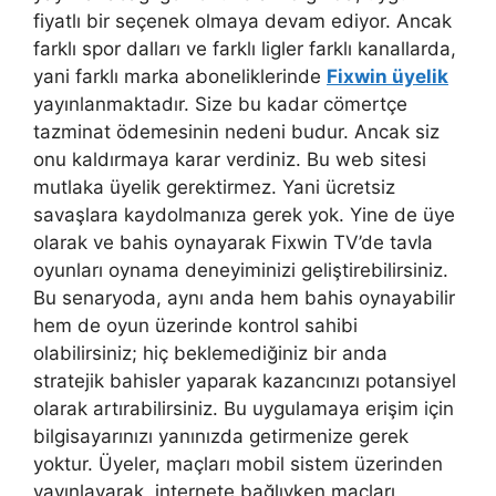
fiyatlı bir seçenek olmaya devam ediyor. Ancak
farklı spor dalları ve farklı ligler farklı kanallarda,
yani farklı marka aboneliklerinde
Fixwin üyelik
yayınlanmaktadır. Size bu kadar cömertçe
tazminat ödemesinin nedeni budur. Ancak siz
onu kaldırmaya karar verdiniz. Bu web sitesi
mutlaka üyelik gerektirmez. Yani ücretsiz
savaşlara kaydolmanıza gerek yok. Yine de üye
olarak ve bahis oynayarak Fixwin TV’de tavla
oyunları oynama deneyiminizi geliştirebilirsiniz.
Bu senaryoda, aynı anda hem bahis oynayabilir
hem de oyun üzerinde kontrol sahibi
olabilirsiniz; hiç beklemediğiniz bir anda
stratejik bahisler yaparak kazancınızı potansiyel
olarak artırabilirsiniz. Bu uygulamaya erişim için
bilgisayarınızı yanınızda getirmenize gerek
yoktur. Üyeler, maçları mobil sistem üzerinden
yayınlayarak, internete bağlıyken maçları