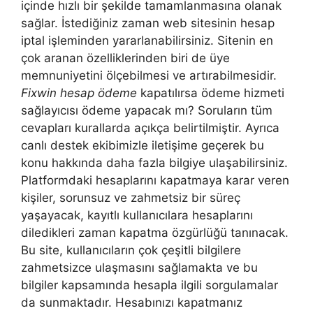
içinde hızlı bir şekilde tamamlanmasına olanak
sağlar. İstediğiniz zaman web sitesinin hesap
iptal işleminden yararlanabilirsiniz. Sitenin en
çok aranan özelliklerinden biri de üye
memnuniyetini ölçebilmesi ve artırabilmesidir.
Fixwin hesap ödeme
kapatılırsa ödeme hizmeti
sağlayıcısı ödeme yapacak mı? Soruların tüm
cevapları kurallarda açıkça belirtilmiştir. Ayrıca
canlı destek ekibimizle iletişime geçerek bu
konu hakkında daha fazla bilgiye ulaşabilirsiniz.
Platformdaki hesaplarını kapatmaya karar veren
kişiler, sorunsuz ve zahmetsiz bir süreç
yaşayacak, kayıtlı kullanıcılara hesaplarını
diledikleri zaman kapatma özgürlüğü tanınacak.
Bu site, kullanıcıların çok çeşitli bilgilere
zahmetsizce ulaşmasını sağlamakta ve bu
bilgiler kapsamında hesapla ilgili sorgulamalar
da sunmaktadır. Hesabınızı kapatmanız