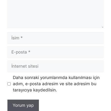
İsim
E-
posta
İnternet
sitesi
Daha sonraki yorumlarımda kullanılması için
adım, e-posta adresim ve site adresim bu
tarayıcıya kaydedilsin.