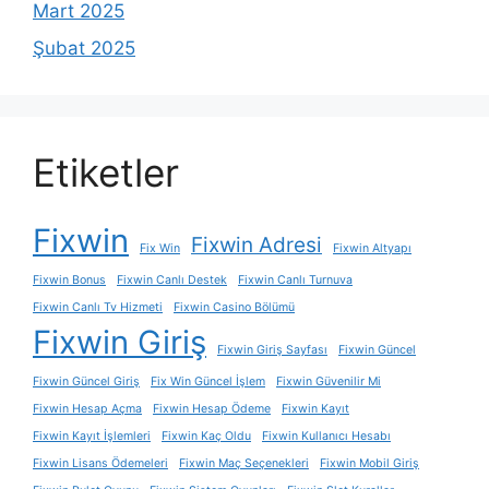
Mart 2025
Şubat 2025
Etiketler
Fixwin
Fixwin Adresi
Fix Win
Fixwin Altyapı
Fixwin Bonus
Fixwin Canlı Destek
Fixwin Canlı Turnuva
Fixwin Canlı Tv Hizmeti
Fixwin Casino Bölümü
Fixwin Giriş
Fixwin Giriş Sayfası
Fixwin Güncel
Fixwin Güncel Giriş
Fix Win Güncel İşlem
Fixwin Güvenilir Mi
Fixwin Hesap Açma
Fixwin Hesap Ödeme
Fixwin Kayıt
Fixwin Kayıt İşlemleri
Fixwin Kaç Oldu
Fixwin Kullanıcı Hesabı
Fixwin Lisans Ödemeleri
Fixwin Maç Seçenekleri
Fixwin Mobil Giriş