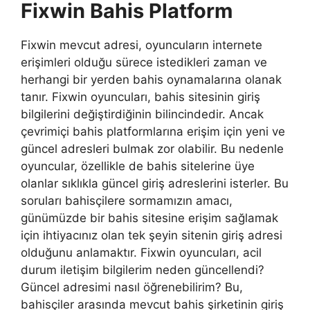
Fixwin Bahis Platform
Fixwin mevcut adresi, oyuncuların internete
erişimleri olduğu sürece istedikleri zaman ve
herhangi bir yerden bahis oynamalarına olanak
tanır. Fixwin oyuncuları, bahis sitesinin giriş
bilgilerini değiştirdiğinin bilincindedir. Ancak
çevrimiçi bahis platformlarına erişim için yeni ve
güncel adresleri bulmak zor olabilir. Bu nedenle
oyuncular, özellikle de bahis sitelerine üye
olanlar sıklıkla güncel giriş adreslerini isterler. Bu
soruları bahisçilere sormamızın amacı,
günümüzde bir bahis sitesine erişim sağlamak
için ihtiyacınız olan tek şeyin sitenin giriş adresi
olduğunu anlamaktır. Fixwin oyuncuları, acil
durum iletişim bilgilerim neden güncellendi?
Güncel adresimi nasıl öğrenebilirim? Bu,
bahisçiler arasında mevcut bahis şirketinin giriş