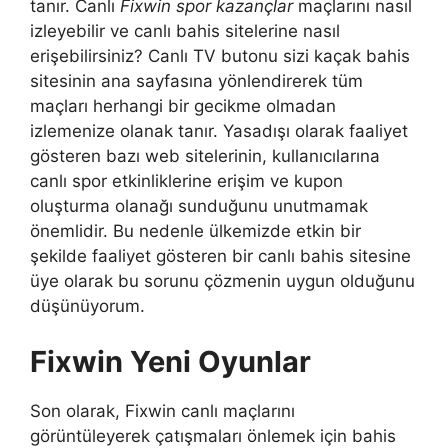
tanır. Canlı
Fixwin spor kazançlar
maçlarını nasıl
izleyebilir ve canlı bahis sitelerine nasıl
erişebilirsiniz? Canlı TV butonu sizi kaçak bahis
sitesinin ana sayfasına yönlendirerek tüm
maçları herhangi bir gecikme olmadan
izlemenize olanak tanır. Yasadışı olarak faaliyet
gösteren bazı web sitelerinin, kullanıcılarına
canlı spor etkinliklerine erişim ve kupon
oluşturma olanağı sunduğunu unutmamak
önemlidir. Bu nedenle ülkemizde etkin bir
şekilde faaliyet gösteren bir canlı bahis sitesine
üye olarak bu sorunu çözmenin uygun olduğunu
düşünüyorum.
Fixwin Yeni Oyunlar
Son olarak, Fixwin canlı maçlarını
görüntüleyerek çatışmaları önlemek için bahis