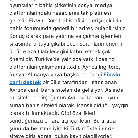
oyuncuların bahis şirketinin sosyal medya
platformlarındaki hesaplarını takip etmesi
gerekir. Fixwin.Com bahis ofisine erişmek için
bahis forumunda geçerli bir adres bulabilirsiniz.
Sonuç olarak para yatırma ve çekme işlemleri
sırasında ortaya çıkabilecek sorunların önemli
ölçüde azaltılabileceğini kabul etmek çok
önemlidir. Türkiye’de yalnızca yetkili casino
platformları çalışmamaktadır. Ayrıca İngiltere,
Rusya, Almanya veya başka herhangi
Fixwin
canlı destek
bir ülke tarafından lisanslanan
Avrupa canlı bahis siteleri de gelişiyor. Aslında
bu sitelerin birçoğunun Avrupa’da canlı oyun
sunan bahis siteleri olarak lisanslı olduğu yaygın
olarak bilinmektedir. Gibi özellikleri
sunduğunuzu onlara açıkça iletin. Bu arada
şunu da belirtmeliyim ki Türk müşteriler de
siteye giriş adresi bulup kayıt olabiliyorlar.