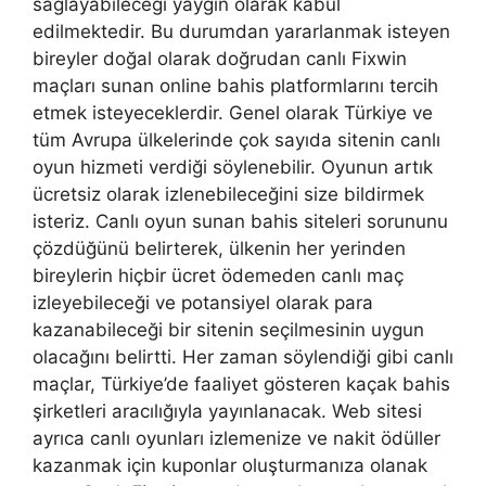
sağlayabileceği yaygın olarak kabul
edilmektedir. Bu durumdan yararlanmak isteyen
bireyler doğal olarak doğrudan canlı Fixwin
maçları sunan online bahis platformlarını tercih
etmek isteyeceklerdir. Genel olarak Türkiye ve
tüm Avrupa ülkelerinde çok sayıda sitenin canlı
oyun hizmeti verdiği söylenebilir. Oyunun artık
ücretsiz olarak izlenebileceğini size bildirmek
isteriz. Canlı oyun sunan bahis siteleri sorununu
çözdüğünü belirterek, ülkenin her yerinden
bireylerin hiçbir ücret ödemeden canlı maç
izleyebileceği ve potansiyel olarak para
kazanabileceği bir sitenin seçilmesinin uygun
olacağını belirtti. Her zaman söylendiği gibi canlı
maçlar, Türkiye’de faaliyet gösteren kaçak bahis
şirketleri aracılığıyla yayınlanacak. Web sitesi
ayrıca canlı oyunları izlemenize ve nakit ödüller
kazanmak için kuponlar oluşturmanıza olanak