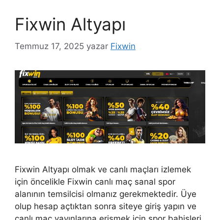
Fixwin Altyapı
Temmuz 17, 2025
yazar
Fixwin
Fixwin Altyapı olmak ve canlı maçları izlemek
için öncelikle Fixwin canlı maç sanal spor
alanının temsilcisi olmanız gerekmektedir. Üye
olup hesap açtıktan sonra siteye giriş yapın ve
canlı maç yayınlarına erişmek için spor bahisleri