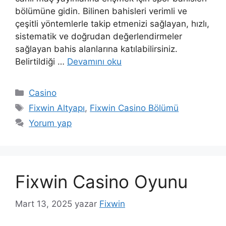
bölümüne gidin. Bilinen bahisleri verimli ve
çeşitli yöntemlerle takip etmenizi sağlayan, hızlı,
sistematik ve doğrudan değerlendirmeler
sağlayan bahis alanlarına katılabilirsiniz.
Belirtildiği …
Devamını oku
Kategoriler
Casino
Etiketler
Fixwin Altyapı
,
Fixwin Casino Bölümü
Yorum yap
Fixwin Casino Oyunu
Mart 13, 2025
yazar
Fixwin