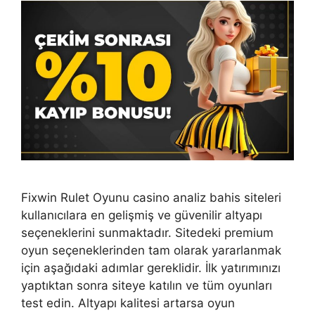
Fixwin Rulet Oyunu casino analiz bahis siteleri
kullanıcılara en gelişmiş ve güvenilir altyapı
seçeneklerini sunmaktadır. Sitedeki premium
oyun seçeneklerinden tam olarak yararlanmak
için aşağıdaki adımlar gereklidir. İlk yatırımınızı
yaptıktan sonra siteye katılın ve tüm oyunları
test edin. Altyapı kalitesi artarsa ​​oyun