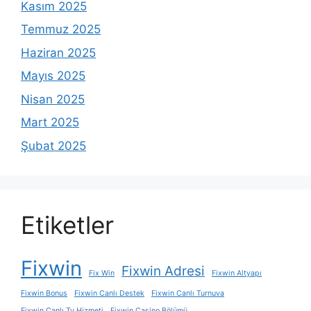
Kasım 2025
Temmuz 2025
Haziran 2025
Mayıs 2025
Nisan 2025
Mart 2025
Şubat 2025
Etiketler
Fixwin
Fixwin Adresi
Fix Win
Fixwin Altyapı
Fixwin Bonus
Fixwin Canlı Destek
Fixwin Canlı Turnuva
Fixwin Canlı Tv Hizmeti
Fixwin Casino Bölümü