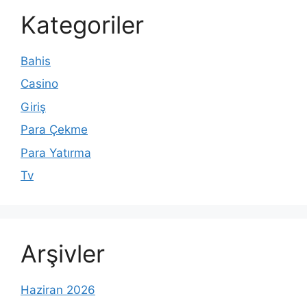
Kategoriler
Bahis
Casino
Giriş
Para Çekme
Para Yatırma
Tv
Arşivler
Haziran 2026