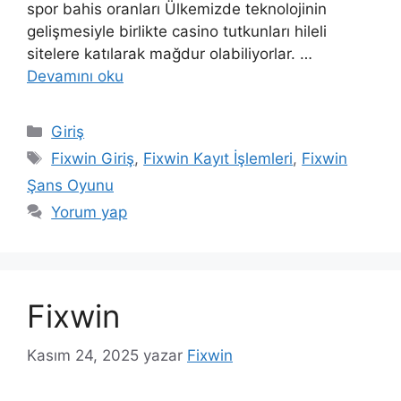
spor bahis oranları Ülkemizde teknolojinin
gelişmesiyle birlikte casino tutkunları hileli
sitelere katılarak mağdur olabiliyorlar. …
Devamını oku
Kategoriler
Giriş
Etiketler
Fixwin Giriş
,
Fixwin Kayıt İşlemleri
,
Fixwin
Şans Oyunu
Yorum yap
Fixwin
Kasım 24, 2025
yazar
Fixwin