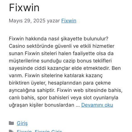
Fixwin
Mayıs 29, 2025
yazar
Fixwin
Fixwin hakkında nasıl şikayette bulunulur?
Casino sektöründe güvenli ve etkili hizmetler
sunan Fixwin siteleri halen faaliyette olsa da
müşterilerine sunduğu cazip bonus teklifleri
sayesinde ciddi kazançlar elde etmektedir. Ben
varım. Fixwin sitelerine katılarak kazanç
biriktiren üyeler, hesaplarından para çekme
ayrıcalığına sahiptir. Fixwin web sitesinde bahis,
canlı bahis, spor bahisleri veya slot oyunlarıyla
uğraşan kişiler bonuslardan …
Devamını oku
Kategoriler
Giriş
Etiketler
Fixwin
,
Fixwin Giriş