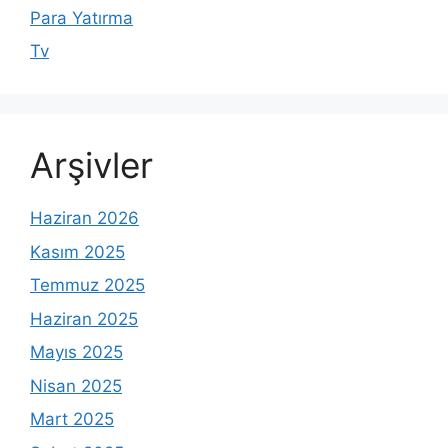
Para Yatırma
Tv
Arşivler
Haziran 2026
Kasım 2025
Temmuz 2025
Haziran 2025
Mayıs 2025
Nisan 2025
Mart 2025