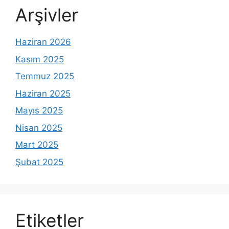
Arşivler
Haziran 2026
Kasım 2025
Temmuz 2025
Haziran 2025
Mayıs 2025
Nisan 2025
Mart 2025
Şubat 2025
Etiketler