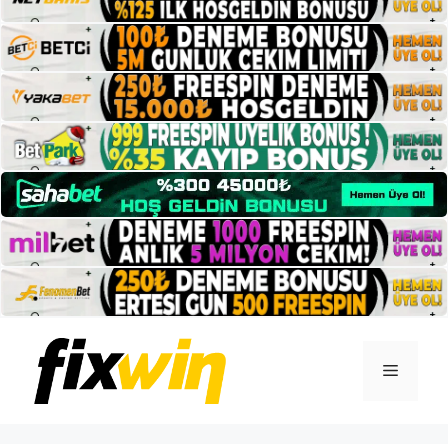
İçeriğe
atla
Menü