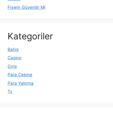
Fixwin Güvenilir Mi
Kategoriler
Bahis
Casino
Giriş
Para Çekme
Para Yatırma
Tv