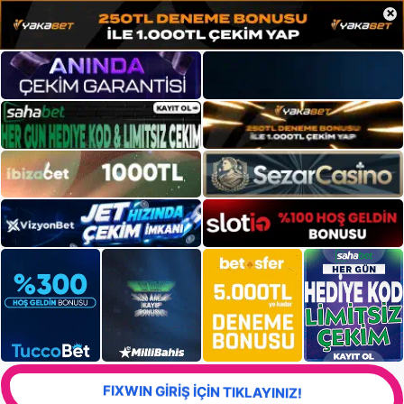
×
FIXWIN GİRİŞ İÇİN TIKLAYINIZ!