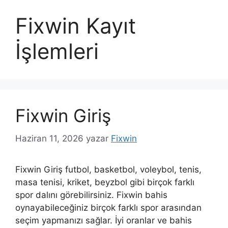
Fixwin Kayıt
İşlemleri
Fixwin Giriş
Haziran 11, 2026
yazar
Fixwin
Fixwin Giriş futbol, basketbol, voleybol, tenis,
masa tenisi, kriket, beyzbol gibi birçok farklı
spor dalını görebilirsiniz. Fixwin bahis
oynayabileceğiniz birçok farklı spor arasından
seçim yapmanızı sağlar. İyi oranlar ve bahis