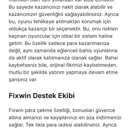
Bu sayede kazancınızı nakit olarak alabilir ve
kazancınızın güvenliğini sağlayabilirsiniz. Ayrıca
bu, oyunu tehlikeye atılmaktan korumak için
oldukça kazançlı bir seçenektir. Bu, onu riskten
kaçınan oyuncular için ideal bir sistem haline
getirir. Bu özellik sadece para kazanmanıza
değil, aynı zamanda eğlenceli bahis oyunlarına
da aktif olarak katılmanıza olanak sağlar. Bahsi
kaybetseniz bile, orijinal fikrinizi kaybetmeden,
mutlu bir şekilde yatırım yapmaya devam etme
şansınız var.
Fixwin Destek Ekibi
Fixwin para çekme özelliği, bonusları güvence
altına almanızı ve kayıplarınızı en aza indirmenizi
sağlar. Tek tıkla para iadesi alabilirsiniz. Ayrıca