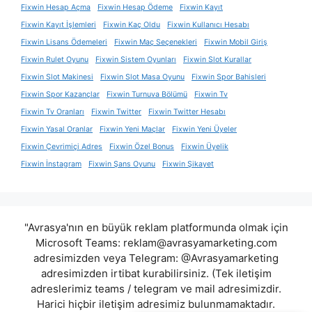
Fixwin Hesap Açma
Fixwin Hesap Ödeme
Fixwin Kayıt
Fixwin Kayıt İşlemleri
Fixwin Kaç Oldu
Fixwin Kullanıcı Hesabı
Fixwin Lisans Ödemeleri
Fixwin Maç Seçenekleri
Fixwin Mobil Giriş
Fixwin Rulet Oyunu
Fixwin Sistem Oyunları
Fixwin Slot Kurallar
Fixwin Slot Makinesi
Fixwin Slot Masa Oyunu
Fixwin Spor Bahisleri
Fixwin Spor Kazançlar
Fixwin Turnuva Bölümü
Fixwin Tv
Fixwin Tv Oranları
Fixwin Twitter
Fixwin Twitter Hesabı
Fixwin Yasal Oranlar
Fixwin Yeni Maçlar
Fixwin Yeni Üyeler
Fixwin Çevrimiçi Adres
Fixwin Özel Bonus
Fixwin Üyelik
Fixwin İnstagram
Fixwin Şans Oyunu
Fixwin Şikayet
"Avrasya'nın en büyük reklam platformunda olmak için
Microsoft Teams:
reklam@avrasyamarketing.com
adresimizden veya Telegram: @Avrasyamarketing
adresimizden irtibat kurabilirsiniz. (Tek iletişim
adreslerimiz teams / telegram ve mail adresimizdir.
Harici hiçbir iletişim adresimiz bulunmamaktadır.