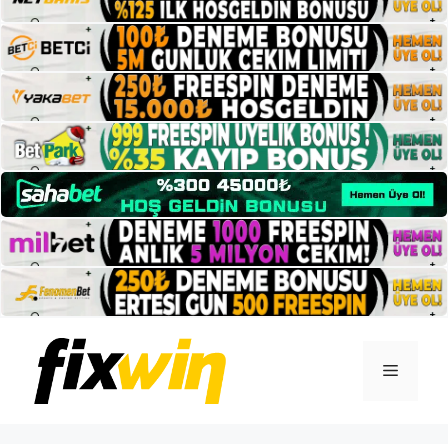
İçeriğe
atla
Menü