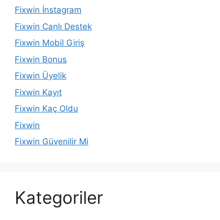
Fixwin İnstagram
Fixwin Canlı Destek
Fixwin Mobil Giriş
Fixwin Bonus
Fixwin Üyelik
Fixwin Kayıt
Fixwin Kaç Oldu
Fixwin
Fixwin Güvenilir Mi
Kategoriler