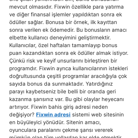
mevcut olmasıdır. Fixwin özellikle para yatırma
ve diğer finansal işlemler yapıldıktan sonra ek
ödüller sağlar. Bonusa bir örnek, ilk kayıttan
sonra verilen ek ödemedir. Bu bonusların amacı
elbette kullanıcı deneyimini geliştirmektir.
Kullanıcılar, özel haftaları tamamlayıp bonus
puan kazandıktan sonra ek ödüller almak istiyor.
Çünkü risk ve keyif unsurlarını birleştiren bir
programdır. Fixwin ayrıca kullanıcılarının istekleri
doğrultusunda çeşitli programlar aracılığıyla çok
sayıda bonus da sunmaktadır. Yatırdığınız
parayı kaybetseniz bile belli bir oranda geri
kazanma şansınız var. Bu gibi olaylar heyecanı
artırıyor. Fixwin bahis giriş adresi neden
değişiyor?
Fixwin adresi
sistemi web sitesinin
en büyüleyici yönüdür. Sitenin amacı,
oyunculara paralarını çekme şansı vererek
mümkün olan tüm yollardan kar elde etmektir.