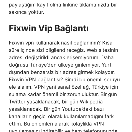
paylaştığım kayıt olma linkine tıklamanızda bir
sakınca yoktur.
Fixwin Vip Bağlantı
Fixwin vpn kullanarak nasıl bağlanırım? Kısa
süre içinde sizi bilgilendireceğiz. Web sitesinin
adresi değiştirildi ancak erişemiyorum. Daha
doğrusu Türkiye’den ülkeye girilemiyor. Yurt
dışından benzersiz bir adres girmek kolaydır.
Fixwin VPN bağlantısı? Şimdi bu önemli soruyu
ele alalım. VPN yani sanal özel ağ, Türkiye için
sulama kadar önemli bir zorunluluktur. Bir gün
Twitter yasaklanacak, bir gün Wikipedia
yasaklanacak. Bir gün Youtube’daki bazı
kanalların geçici olarak kullanılamadığını fark
ettim. Bu önlemleri alarak kolaylıkla VPN
uygulamasını indirebilir ve hem telefonunuzda