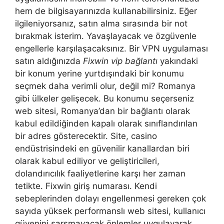
hem de bilgisayarınızda kullanabilirsiniz. Eğer
ilgileniyorsanız, satın alma sırasında bir not
bırakmak isterim. Yavaşlayacak ve özgüvenle
engellerle karşılaşacaksınız. Bir VPN uygulaması
satın aldığınızda
Fixwin vip bağlantı
yakındaki
bir konum yerine yurtdışındaki bir konumu
seçmek daha verimli olur, değil mi? Romanya
gibi ülkeler gelişecek. Bu konumu seçerseniz
web sitesi, Romanya’dan bir bağlantı olarak
kabul edildiğinden kapalı olarak sınıflandırılan
bir adres gösterecektir. Site, casino
endüstrisindeki en güvenilir kanallardan biri
olarak kabul ediliyor ve geliştiricileri,
dolandırıcılık faaliyetlerine karşı her zaman
tetikte. Fixwin giriş numarası. Kendi
sebeplerinden dolayı engellenmesi gereken çok
sayıda yüksek performanslı web sitesi, kullanıcı
güvenini sarsmayacak önlemler uygulayarak