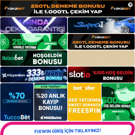
×
FIXWIN GİRİŞ İÇİN TIKLAYINIZ!