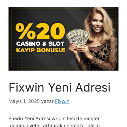
Fixwin Yeni Adresi
Mayıs 1, 2025
yazar
Fixwin
Fixwin Yeni Adresi web sitesi de müşteri
memnuniyetini artırarak önemli bir atılım