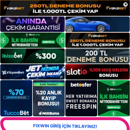
×
FIXWIN GİRİŞ İÇİN TIKLAYINIZ!