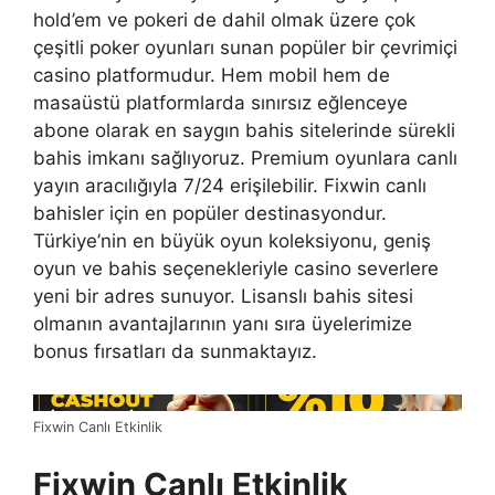
hold’em ve pokeri de dahil olmak üzere çok
çeşitli poker oyunları sunan popüler bir çevrimiçi
casino platformudur. Hem mobil hem de
masaüstü platformlarda sınırsız eğlenceye
abone olarak en saygın bahis sitelerinde sürekli
bahis imkanı sağlıyoruz. Premium oyunlara canlı
yayın aracılığıyla 7/24 erişilebilir. Fixwin canlı
bahisler için en popüler destinasyondur.
Türkiye’nin en büyük oyun koleksiyonu, geniş
oyun ve bahis seçenekleriyle casino severlere
yeni bir adres sunuyor. Lisanslı bahis sitesi
olmanın avantajlarının yanı sıra üyelerimize
bonus fırsatları da sunmaktayız.
Fixwin Canlı Etkinlik
Fixwin Canlı Etkinlik