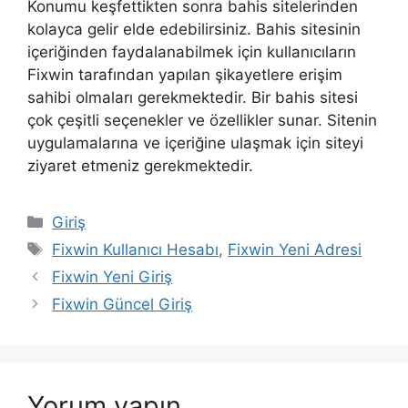
Konumu keşfettikten sonra bahis sitelerinden
kolayca gelir elde edebilirsiniz. Bahis sitesinin
içeriğinden faydalanabilmek için kullanıcıların
Fixwin tarafından yapılan şikayetlere erişim
sahibi olmaları gerekmektedir. Bir bahis sitesi
çok çeşitli seçenekler ve özellikler sunar. Sitenin
uygulamalarına ve içeriğine ulaşmak için siteyi
ziyaret etmeniz gerekmektedir.
Kategoriler
Giriş
Etiketler
Fixwin Kullanıcı Hesabı
,
Fixwin Yeni Adresi
Fixwin Yeni Giriş
Fixwin Güncel Giriş
Yorum yapın