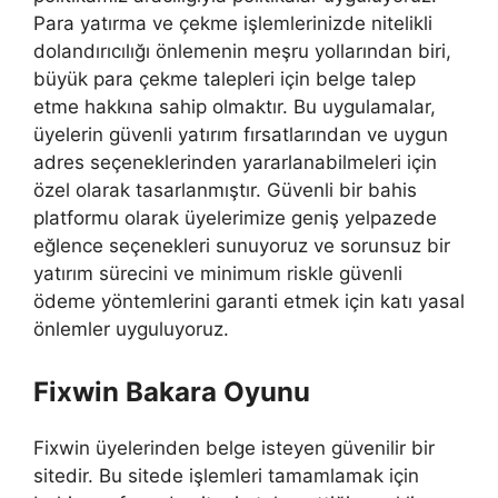
Para yatırma ve çekme işlemlerinizde nitelikli
dolandırıcılığı önlemenin meşru yollarından biri,
büyük para çekme talepleri için belge talep
etme hakkına sahip olmaktır. Bu uygulamalar,
üyelerin güvenli yatırım fırsatlarından ve uygun
adres seçeneklerinden yararlanabilmeleri için
özel olarak tasarlanmıştır. Güvenli bir bahis
platformu olarak üyelerimize geniş yelpazede
eğlence seçenekleri sunuyoruz ve sorunsuz bir
yatırım sürecini ve minimum riskle güvenli
ödeme yöntemlerini garanti etmek için katı yasal
önlemler uyguluyoruz.
Fixwin Bakara Oyunu
Fixwin üyelerinden belge isteyen güvenilir bir
sitedir. Bu sitede işlemleri tamamlamak için