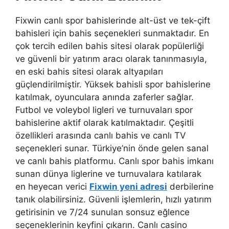
Fixwin canlı spor bahislerinde alt-üst ve tek-çift
bahisleri için bahis seçenekleri sunmaktadır. En
çok tercih edilen bahis sitesi olarak popülerliği
ve güvenli bir yatırım aracı olarak tanınmasıyla,
en eski bahis sitesi olarak altyapıları
güçlendirilmiştir. Yüksek bahisli spor bahislerine
katılmak, oyunculara anında zaferler sağlar.
Futbol ve voleybol ligleri ve turnuvaları spor
bahislerine aktif olarak katılmaktadır. Çeşitli
özellikleri arasında canlı bahis ve canlı TV
seçenekleri sunar. Türkiye’nin önde gelen sanal
ve canlı bahis platformu. Canlı spor bahis imkanı
sunan dünya liglerine ve turnuvalara katılarak
en heyecan verici
Fixwin yeni adresi
derbilerine
tanık olabilirsiniz. Güvenli işlemlerin, hızlı yatırım
getirisinin ve 7/24 sunulan sonsuz eğlence
seçeneklerinin keyfini çıkarın. Canlı casino