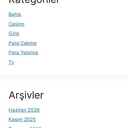
Bahis
Casino
Giriş
Para Çekme
Para Yatırma
Tv
Arşivler
Haziran 2026
Kasım 2025