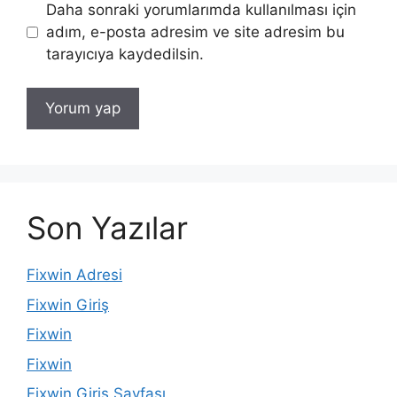
Daha sonraki yorumlarımda kullanılması için
adım, e-posta adresim ve site adresim bu
tarayıcıya kaydedilsin.
Son Yazılar
Fixwin Adresi
Fixwin Giriş
Fixwin
Fixwin
Fixwin Giriş Sayfası