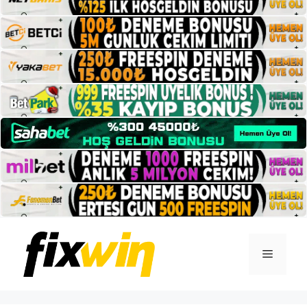
İçeriğe
atla
Menü