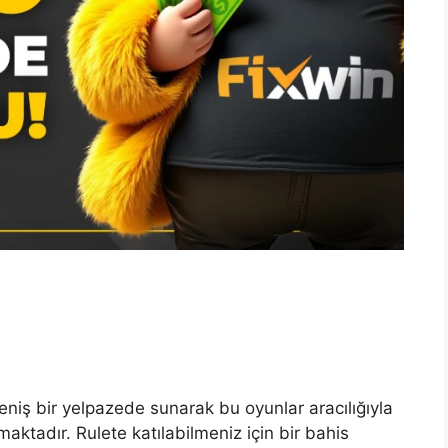
 geniş bir yelpazede sunarak bu oyunlar aracılığıyla
ktadır. Rulete katılabilmeniz için bir bahis