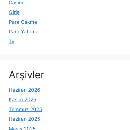
Casino
Giriş
Para Çekme
Para Yatırma
Tv
Arşivler
Haziran 2026
Kasım 2025
Temmuz 2025
Haziran 2025
Mayıs 2025