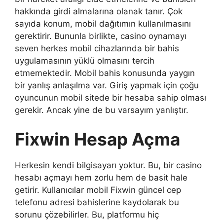
hakkında girdi almalarına olanak tanır. Çok
sayıda konum, mobil dağıtımın kullanılmasını
gerektirir. Bununla birlikte, casino oynamayı
seven herkes mobil cihazlarında bir bahis
uygulamasının yüklü olmasını tercih
etmemektedir. Mobil bahis konusunda yaygın
bir yanlış anlaşılma var. Giriş yapmak için çoğu
oyuncunun mobil sitede bir hesaba sahip olması
gerekir. Ancak yine de bu varsayım yanlıştır.
Fixwin Hesap Açma
Herkesin kendi bilgisayarı yoktur. Bu, bir casino
hesabı açmayı hem zorlu hem de basit hale
getirir. Kullanıcılar mobil Fixwin güncel cep
telefonu adresi bahislerine kaydolarak bu
sorunu çözebilirler. Bu, platformu hiç