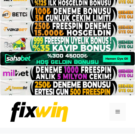
İçeriğe
atla
Menü