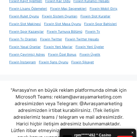
Fixwin Kayıt İşlemleri
Fixwin Kaç Oldu
Fixwin Kullanıcı Hesabı
Fixwin Lisans Ödemeleri
Fixwin Maç Seçenekleri
Fixwin Mobil Giriş
Fixwin Rulet Oyunu
Fixwin Sistem Oyunları
Fixwin Slot Kurallar
Fixwin Slot Makinesi
Fixwin Slot Masa Oyunu
Fixwin Spor Bahisleri
Fixwin Spor Kazançlar
Fixwin Turnuva Bölümü
Fixwin Tv
Fixwin Tv Oranları
Fixwin Twitter
Fixwin Twitter Hesabı
Fixwin Yasal Oranlar
Fixwin Yeni Maçlar
Fixwin Yeni Üyeler
Fixwin Çevrimiçi Adres
Fixwin Özel Bonus
Fixwin Üyelik
Fixwin İnstagram
Fixwin Şans Oyunu
Fixwin Şikayet
"Avrasya'nın en büyük reklam platformunda olmak için
Microsoft Teams:
reklam@avrasyamarketing.com
adresimizden veya Telegram: @Avrasyamarketing
adresimizden irtibat kurabilirsiniz. (Tek iletişim
adreslerimiz teams / telegram ve mail adresimizdir.
Harici hiçbir iletişim adresimiz bulunmamaktadır.
Lütfen itibar etmeyiniz.) Türkiye yasalarına göre 7258