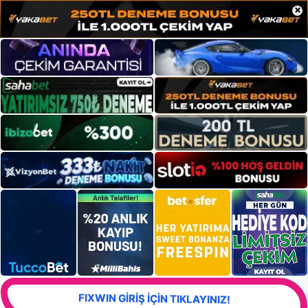
×
FIXWIN GİRİŞ İÇİN TIKLAYINIZ!