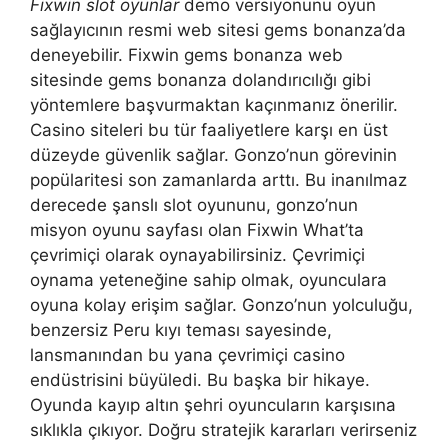
Fixwin slot oyunlar
demo versiyonunu oyun
sağlayıcının resmi web sitesi gems bonanza’da
deneyebilir. Fixwin gems bonanza web
sitesinde gems bonanza dolandırıcılığı gibi
yöntemlere başvurmaktan kaçınmanız önerilir.
Casino siteleri bu tür faaliyetlere karşı en üst
düzeyde güvenlik sağlar. Gonzo’nun görevinin
popülaritesi son zamanlarda arttı. Bu inanılmaz
derecede şanslı slot oyununu, gonzo’nun
misyon oyunu sayfası olan Fixwin What’ta
çevrimiçi olarak oynayabilirsiniz. Çevrimiçi
oynama yeteneğine sahip olmak, oyunculara
oyuna kolay erişim sağlar. Gonzo’nun yolculuğu,
benzersiz Peru kıyı teması sayesinde,
lansmanından bu yana çevrimiçi casino
endüstrisini büyüledi. Bu başka bir hikaye.
Oyunda kayıp altın şehri oyuncuların karşısına
sıklıkla çıkıyor. Doğru stratejik kararları verirseniz